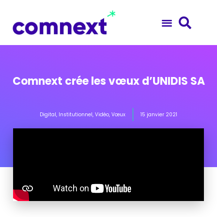
Comnext crée les vœux d’UNIDIS SA
Digital
,
Institutionnel
,
Vidéo
,
Vœux
15 janvier 2021