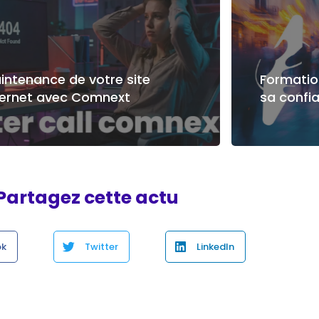
intenance de votre site
Formation
ternet avec Comnext
sa confi
Partagez cette actu
ok
Twitter
LinkedIn