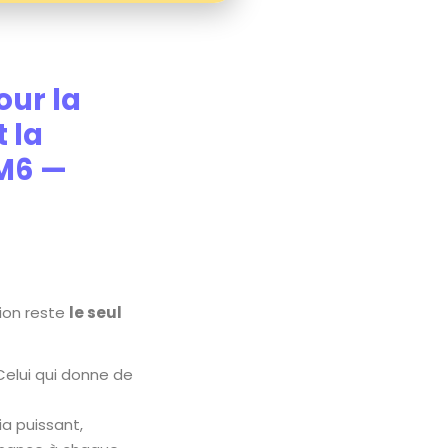
our la
 la
 M6 —
sion reste
le seul
 Celui qui donne de
ia puissant,