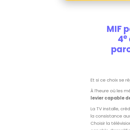
MIF p
e
4
paro
Et si ce choix se 
À l’heure où les m
levier capable d
La TV installe, cré
la consistance a
Choisir la télévisi