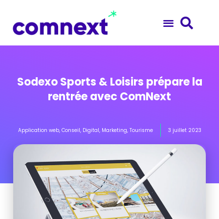
Sodexo Sports & Loisirs prépare la
rentrée avec ComNext
Application web
,
Conseil
,
Digital
,
Marketing
,
Tourisme
3 juillet 2023