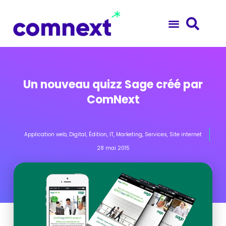
Un nouveau quizz Sage créé par
ComNext
Application web
,
Digital
,
Édition
,
IT
,
Marketing
,
Services
,
Site internet
28 mai 2015