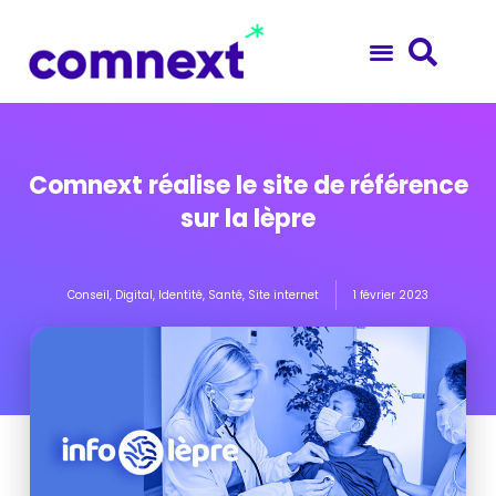
Comnext réalise le site de référence
sur la lèpre
Conseil
,
Digital
,
Identité
,
Santé
,
Site internet
1 février 2023