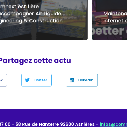
mnext est fière
accompagner Air Liquide
Maintena
gineering & Construction
internet
Partagez cette actu
ok
Twitter
LinkedIn
 37 00 – 58 Rue de Nanterre 92600 Asnières –
infos@com