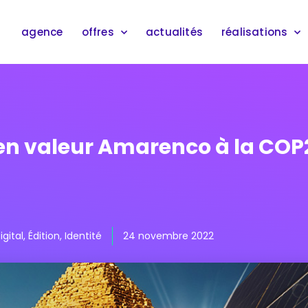
agence
offres
actualités
réalisations
n valeur Amarenco à la COP
igital
,
Édition
,
Identité
24 novembre 2022