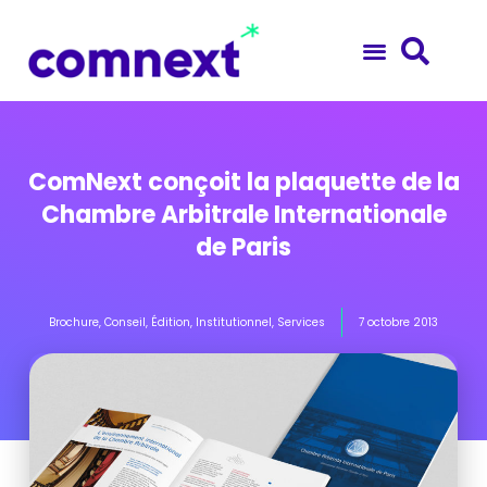
ComNext conçoit la plaquette de la
Chambre Arbitrale Internationale
de Paris
Brochure
,
Conseil
,
Édition
,
Institutionnel
,
Services
7 octobre 2013