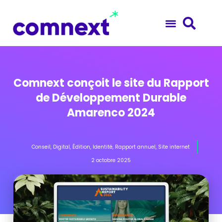
Comnext conçoit le site du Rapport
de Développement Durable
Amarenco 2024
Conseil
,
Digital
,
Édition
,
Identité
,
Rapport annuel
,
Site internet
2 octobre 2025