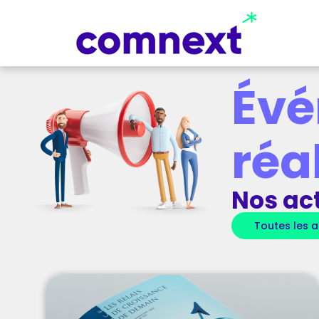
Évé
réa
Nos act
Toutes les 