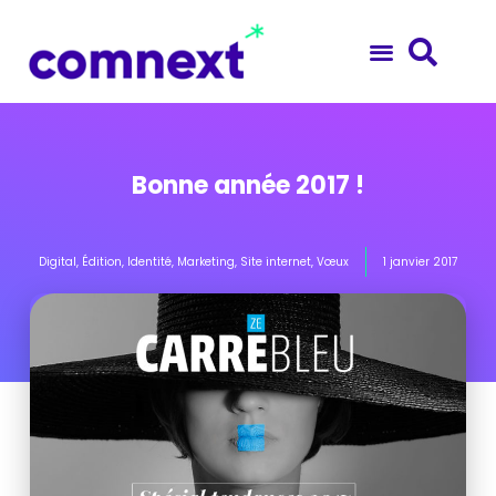
Bonne année 2017 !
Digital
,
Édition
,
Identité
,
Marketing
,
Site internet
,
Vœux
1 janvier 2017